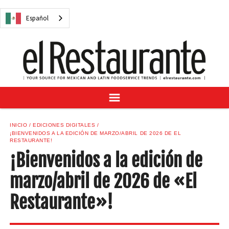
NOTICIAS
Español
CUESTIONES DIGITALES
RECETAS
GUÍA DEL COMPRADOR
SUSCRÍBASE A
ANÚNCIESE EN
CENTRO DE MUESTRAS
INICIO
EDICIONES DIGITALES
¡BIENVENIDOS A LA EDICIÓN DE MARZO/ABRIL DE 2026 DE EL
VINO/LICOR MEXICANO
RESTAURANTE!
¡Bienvenidos a la edición de
marzo/abril de 2026 de «El
Español
Restaurante»!