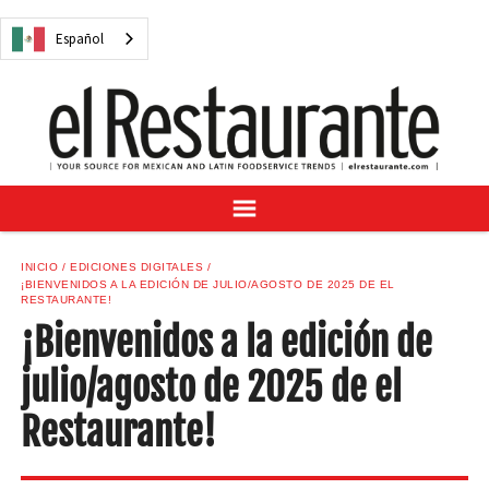
NOTICIAS
Español
CUESTIONES DIGITALES
RECETAS
GUÍA DEL COMPRADOR
SUSCRÍBASE A
ANÚNCIESE EN
CENTRO DE MUESTRAS
INICIO
EDICIONES DIGITALES
¡BIENVENIDOS A LA EDICIÓN DE JULIO/AGOSTO DE 2025 DE EL
VINO/LICOR MEXICANO
RESTAURANTE!
¡Bienvenidos a la edición de
julio/agosto de 2025 de el
Español
Restaurante!