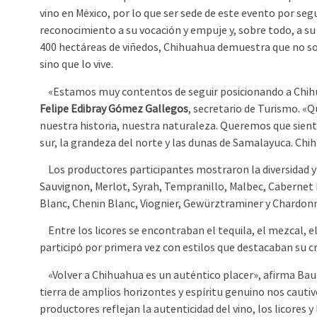
vino en México, por lo que ser sede de este evento por se
reconocimiento a su vocación y empuje y, sobre todo, a s
400 hectáreas de viñedos, Chihuahua demuestra que no so
sino que lo vive.
«Estamos muy contentos de seguir posicionando a Chihuah
Felipe Edibray Gómez Gallegos
, secretario de Turismo. «
nuestra historia, nuestra naturaleza. Queremos que sient
sur, la grandeza del norte y las dunas de Samalayuca. Chi
Los productores participantes mostraron la diversidad y r
Sauvignon, Merlot, Syrah, Tempranillo, Malbec, Cabernet
Blanc, Chenin Blanc, Viognier, Gewürztraminer y Chardon
Entre los licores se encontraban el tequila, el mezcal, el 
participó por primera vez con estilos que destacaban su cr
«Volver a Chihuahua es un auténtico placer», afirma Bau
tierra de amplios horizontes y espíritu genuino nos cauti
productores reflejan la autenticidad del vino, los licores 