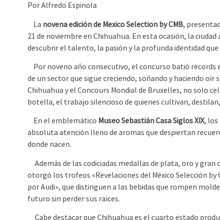
Por Alfredo Espinola
La
novena edición de Mexico Selection by CMB
, presentad
21 de noviembre en Chihuahua. En esta ocasión, la ciudad 
descubrir el talento, la pasión y la profunda identidad que
Por noveno año consecutivo, el concurso batió récords e
de un sector que sigue creciendo, soñando y haciendo oír 
Chihuahua y el Concours Mondial de Bruxelles, no solo cel
botella, el trabajo silencioso de quienes cultivan, destila
En el emblemático
Museo Sebastián Casa Siglos XIX
, lo
absoluta atención lleno de aromas que despiertan recuerdo
donde nacen.
Además de las codiciadas medallas de plata, oro y gran o
otorgó los trofeos «Revelaciones del México Selección b
por Audi», que distinguen a las bebidas que rompen moldes
futuro sin perder sus raíces.
Cabe destacar que Chihuahua es el cuarto estado produ