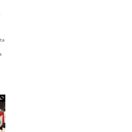
l
ata
a
Ampliar