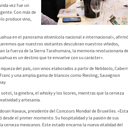
gunda vez fue un
u gente. Con más de
lo produce vino,
ua en el panorama vitivinícola nacional e internacional», afirm
Queremos que nuestros visitantes descubran nuestros viñedos,
an la fuerza de la Sierra Tarahumara, la memoria revolucionaria d
huahua es un destino que te envuelve con su carácter».
iqueza del país, con vinos elaborados a partir de Nebbiolo, Caber
 Franc y una amplia gama de blancos como Riesling, Sauvignon
nay.
sotol, la ginebra, el whisky y los licores, mientras que la cerveza
eatividad y artesanía.
douin Havaux, presidente del Concours Mondial de Bruxelles. «Est
vó desde el primer momento. Su hospitalidad y la pasión de sus
y la cerveza mexicanos. Este estado encarna la nueva vitalidad del