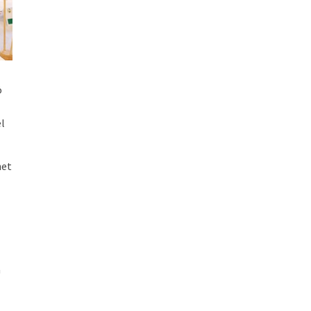
ó
el
net
a