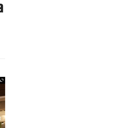
ª
Ampliar