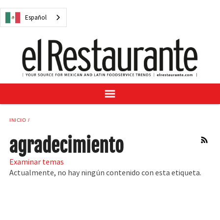
NOTICIAS
Español
CUESTIONES DIGITALES
RECETAS
GUÍA DEL COMPRADOR
SUSCRÍBASE A
ANÚNCIESE EN
CENTRO DE MUESTRAS
INICIO
VINO/LICOR MEXICANO
agradecimiento
RSS
Examinar temas
Actualmente, no hay ningún contenido con esta etiqueta.
Español