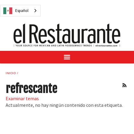
NOTICIAS
Español
CUESTIONES DIGITALES
RECETAS
GUÍA DEL COMPRADOR
SUSCRÍBASE A
ANÚNCIESE EN
CENTRO DE MUESTRAS
INICIO
VINO/LICOR MEXICANO
refrescante
RSS
Examinar temas
Actualmente, no hay ningún contenido con esta etiqueta.
Español