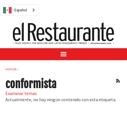
NOTICIAS
Español
CUESTIONES DIGITALES
RECETAS
GUÍA DEL COMPRADOR
SUSCRÍBASE A
ANÚNCIESE EN
CENTRO DE MUESTRAS
HOGAR
VINO/LICOR MEXICANO
conformista
RSS
Examinar temas
Actualmente, no hay ningún contenido con esta etiqueta.
Español