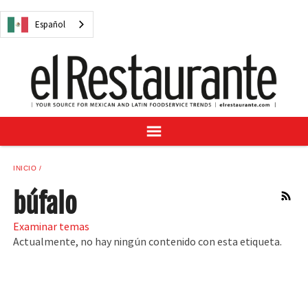
NOTICIAS
Español
CUESTIONES DIGITALES
RECETAS
GUÍA DEL COMPRADOR
SUSCRÍBASE A
ANÚNCIESE EN
CENTRO DE MUESTRAS
INICIO
VINO/LICOR MEXICANO
búfalo
RSS
Examinar temas
Actualmente, no hay ningún contenido con esta etiqueta.
Español