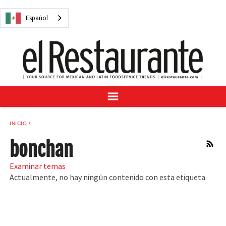
NOTICIAS
Español
CUESTIONES DIGITALES
RECETAS
GUÍA DEL COMPRADOR
SUSCRÍBASE A
ANÚNCIESE EN
CENTRO DE MUESTRAS
INICIO
VINO/LICOR MEXICANO
bonchan
RSS
Examinar temas
Actualmente, no hay ningún contenido con esta etiqueta.
Español