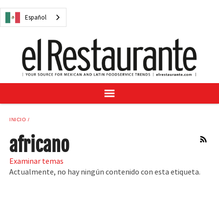
NOTICIAS
Español
CUESTIONES DIGITALES
RECETAS
GUÍA DEL COMPRADOR
SUSCRÍBASE A
ANÚNCIESE EN
CENTRO DE MUESTRAS
INICIO
VINO/LICOR MEXICANO
africano
RSS
Examinar temas
Actualmente, no hay ningún contenido con esta etiqueta.
Español